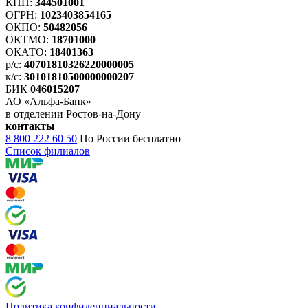
КПП:
344501001
ОГРН:
1023403854165
ОКПО:
50482056
ОКТМО:
18701000
ОКАТО:
18401363
р/с:
40701810326220000005
к/с:
30101810500000000207
БИК
046015207
АО «Альфа-Банк»
в отделении Ростов-на-Дону
контакты
8 800 222 60 50
По России бесплатно
Список филиалов
Политика конфиденциальности