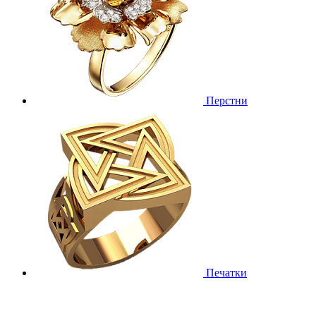
Перстни
Печатки