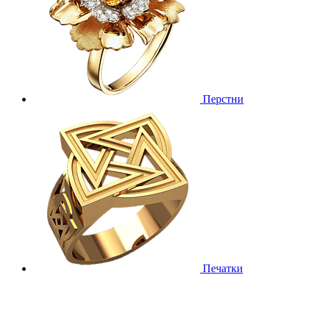
Перстни
Печатки