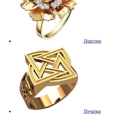
Перстни
Печатки