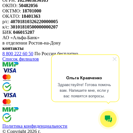
ОГРН:
1023403854165
ОКПО:
50482056
ОКТМО:
18701000
ОКАТО:
18401363
р/с:
40701810326220000005
к/с:
30101810500000000207
БИК
046015207
АО «Альфа-Банк»
в отделении Ростов-на-Дону
контакты
8 800 222 60 50
По России бесплатно
Список филиалов
Ольга Кравченко
Здравствуйте! Готова помочь
вам. Напишите мне, если у
вас появятся вопросы.
Политика конфиденциальности
© Copyright 2026 г.