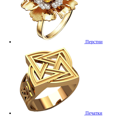
Перстни
Печатки