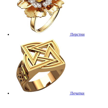
Перстни
Печатки