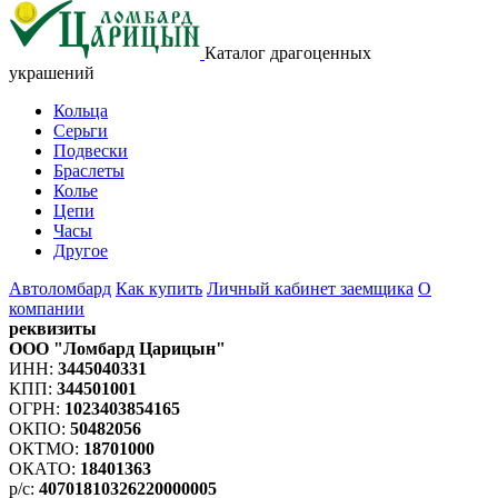
Каталог драгоценных
украшений
Кольца
Серьги
Подвески
Браслеты
Колье
Цепи
Часы
Другое
Автоломбард
Как купить
Личный кабинет заемщика
О
компании
реквизиты
ООО "Ломбард Царицын"
ИНН:
3445040331
КПП:
344501001
ОГРН:
1023403854165
ОКПО:
50482056
ОКТМО:
18701000
ОКАТО:
18401363
р/с:
40701810326220000005