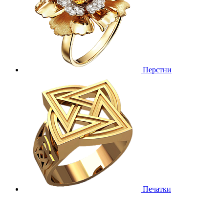
Перстни
Печатки