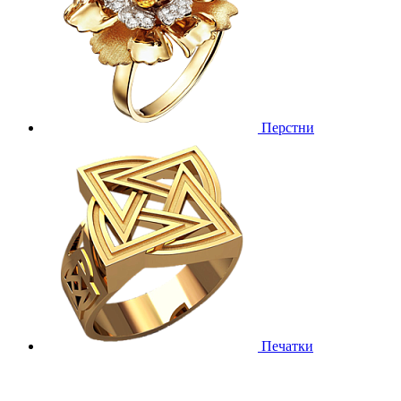
Перстни
Печатки