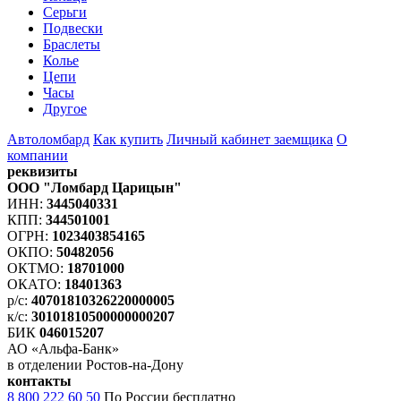
Серьги
Подвески
Браслеты
Колье
Цепи
Часы
Другое
Автоломбард
Как купить
Личный кабинет заемщика
О
компании
реквизиты
ООО "Ломбард Царицын"
ИНН:
3445040331
КПП:
344501001
ОГРН:
1023403854165
ОКПО:
50482056
ОКТМО:
18701000
ОКАТО:
18401363
р/с:
40701810326220000005
к/с:
30101810500000000207
БИК
046015207
АО «Альфа-Банк»
в отделении Ростов-на-Дону
контакты
8 800 222 60 50
По России бесплатно