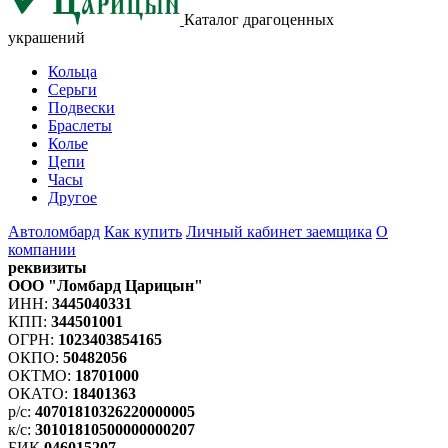
Каталог драгоценных
украшений
Кольца
Серьги
Подвески
Браслеты
Колье
Цепи
Часы
Другое
Автоломбард
Как купить
Личный кабинет заемщика
О
компании
реквизиты
ООО "Ломбард Царицын"
ИНН:
3445040331
КПП:
344501001
ОГРН:
1023403854165
ОКПО:
50482056
ОКТМО:
18701000
ОКАТО:
18401363
р/с:
40701810326220000005
к/с:
30101810500000000207
БИК
046015207