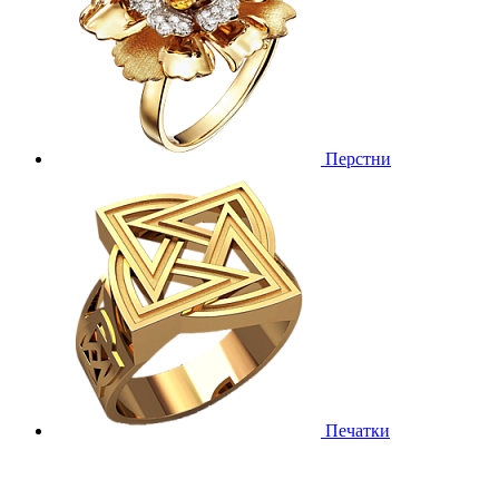
Перстни
Печатки