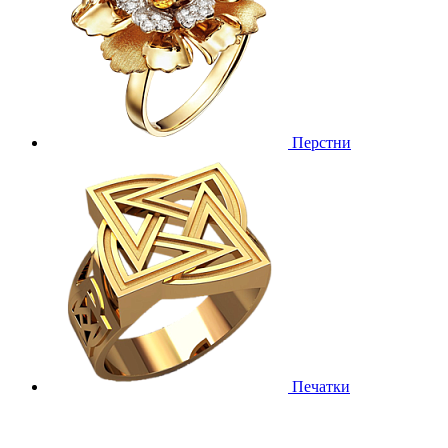
Перстни
Печатки