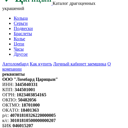
Каталог драгоценных
украшений
Кольца
Серьги
Подвески
Браслеты
Колье
Цепи
Часы
Другое
Автоломбард
Как купить
Личный кабинет заемщика
О
компании
реквизиты
ООО "Ломбард Царицын"
ИНН:
3445040331
КПП:
344501001
ОГРН:
1023403854165
ОКПО:
50482056
ОКТМО:
18701000
ОКАТО:
18401363
р/с:
40701810326220000005
к/с:
30101810500000000207
БИК
046015207