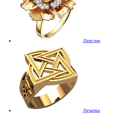
Перстни
Печатки